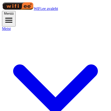
WiFi.ee avaleht
Menüü
Meist