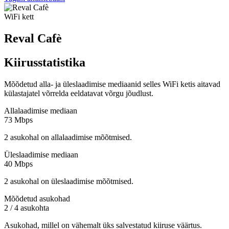
WiFi kett
Reval Cafè
Kiirusstatistika
Mõõdetud alla- ja üleslaadimise mediaanid selles WiFi ketis aitavad
külastajatel võrrelda eeldatavat võrgu jõudlust.
Allalaadimise mediaan
73 Mbps
2 asukohal on allalaadimise mõõtmised.
Üleslaadimise mediaan
40 Mbps
2 asukohal on üleslaadimise mõõtmised.
Mõõdetud asukohad
2 / 4 asukohta
Asukohad, millel on vähemalt üks salvestatud kiiruse väärtus.