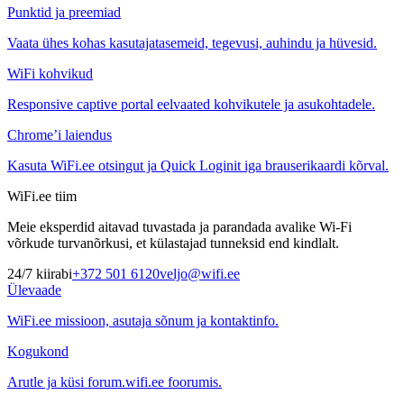
Punktid ja preemiad
Vaata ühes kohas kasutajatasemeid, tegevusi, auhindu ja hüvesid.
WiFi kohvikud
Responsive captive portal eelvaated kohvikutele ja asukohtadele.
Chrome’i laiendus
Kasuta WiFi.ee otsingut ja Quick Loginit iga brauserikaardi kõrval.
WiFi.ee tiim
Meie eksperdid aitavad tuvastada ja parandada avalike Wi-Fi
võrkude turvanõrkusi, et külastajad tunneksid end kindlalt.
24/7 kiirabi
+372 501 6120
veljo@wifi.ee
Ülevaade
WiFi.ee missioon, asutaja sõnum ja kontaktinfo.
Kogukond
Arutle ja küsi forum.wifi.ee foorumis.