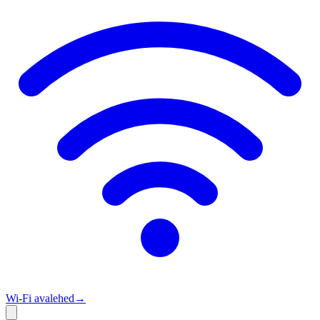
Wi‑Fi avalehed
→