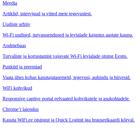
Meedia
Artiklid, intervjuud ja viited meie tegevustest.
Uudiste arhiiv
Wi-Fi uudised, turvauuendused ja levialade kajastus aastate kaupa.
Andmebaas
Turvaliste ja korrastamist vajavate Wi-Fi levialade otsing Eestis.
Punktid ja preemiad
Vaata ühes kohas kasutajatasemeid, tegevusi, auhindu ja hüvesid.
WiFi kohvikud
Responsive captive portal eelvaated kohvikutele ja asukohtadele.
Chrome’i laiendus
Kasuta WiFi.ee otsingut ja Quick Loginit iga brauserikaardi kõrval.