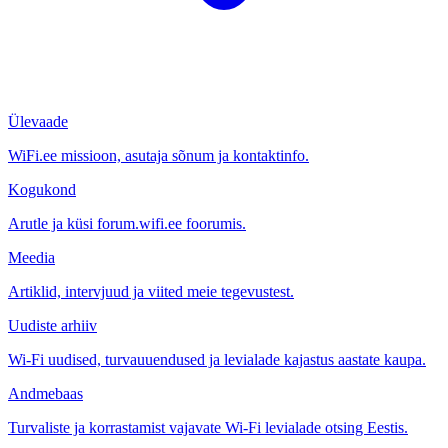
Ülevaade
WiFi.ee missioon, asutaja sõnum ja kontaktinfo.
Kogukond
Arutle ja küsi forum.wifi.ee foorumis.
Meedia
Artiklid, intervjuud ja viited meie tegevustest.
Uudiste arhiiv
Wi-Fi uudised, turvauuendused ja levialade kajastus aastate kaupa.
Andmebaas
Turvaliste ja korrastamist vajavate Wi-Fi levialade otsing Eestis.