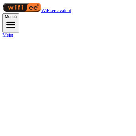
WiFi.ee avaleht
Menüü
Meist