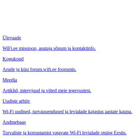
Ülevaade
WiFi.ee missioon, asutaja sõnum ja kontaktinfo.
Kogukond
Arutle ja küsi forum.wifi.ee foorumis.
Meedia
Artiklid, intervjuud ja viited meie tegevustest.
Uudiste arhiiv
Wi-Fi uudised, turvauuendused ja levialade kajastus aastate kaupa.
Andmebaas
Turvaliste ja korrastamist vajavate Wi-Fi levialade otsing Eestis.