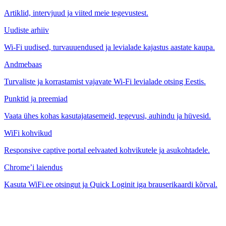
Artiklid, intervjuud ja viited meie tegevustest.
Uudiste arhiiv
Wi-Fi uudised, turvauuendused ja levialade kajastus aastate kaupa.
Andmebaas
Turvaliste ja korrastamist vajavate Wi-Fi levialade otsing Eestis.
Punktid ja preemiad
Vaata ühes kohas kasutajatasemeid, tegevusi, auhindu ja hüvesid.
WiFi kohvikud
Responsive captive portal eelvaated kohvikutele ja asukohtadele.
Chrome’i laiendus
Kasuta WiFi.ee otsingut ja Quick Loginit iga brauserikaardi kõrval.