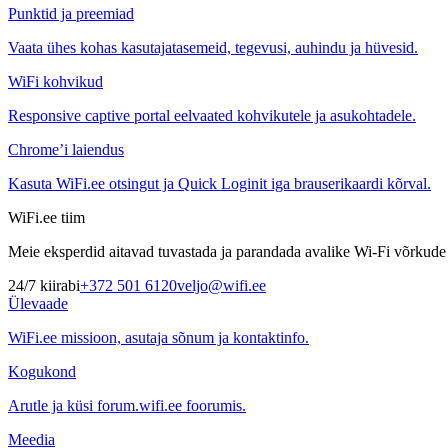
Punktid ja preemiad
Vaata ühes kohas kasutajatasemeid, tegevusi, auhindu ja hüvesid.
WiFi kohvikud
Responsive captive portal eelvaated kohvikutele ja asukohtadele.
Chrome’i laiendus
Kasuta WiFi.ee otsingut ja Quick Loginit iga brauserikaardi kõrval.
WiFi.ee tiim
Meie eksperdid aitavad tuvastada ja parandada avalike Wi-Fi võrkude t
24/7 kiirabi
+372 501 6120
veljo@wifi.ee
Ülevaade
WiFi.ee missioon, asutaja sõnum ja kontaktinfo.
Kogukond
Arutle ja küsi forum.wifi.ee foorumis.
Meedia