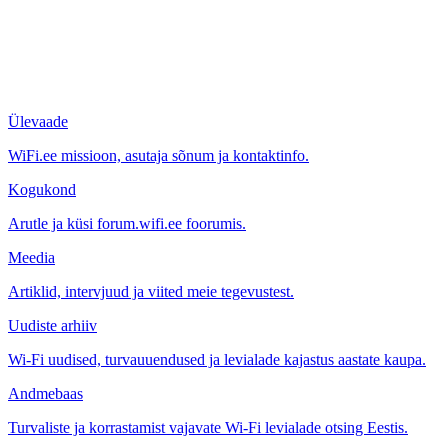
Ülevaade
WiFi.ee missioon, asutaja sõnum ja kontaktinfo.
Kogukond
Arutle ja küsi forum.wifi.ee foorumis.
Meedia
Artiklid, intervjuud ja viited meie tegevustest.
Uudiste arhiiv
Wi-Fi uudised, turvauuendused ja levialade kajastus aastate kaupa.
Andmebaas
Turvaliste ja korrastamist vajavate Wi-Fi levialade otsing Eestis.