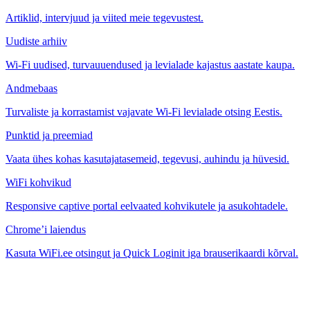
Artiklid, intervjuud ja viited meie tegevustest.
Uudiste arhiiv
Wi-Fi uudised, turvauuendused ja levialade kajastus aastate kaupa.
Andmebaas
Turvaliste ja korrastamist vajavate Wi-Fi levialade otsing Eestis.
Punktid ja preemiad
Vaata ühes kohas kasutajatasemeid, tegevusi, auhindu ja hüvesid.
WiFi kohvikud
Responsive captive portal eelvaated kohvikutele ja asukohtadele.
Chrome’i laiendus
Kasuta WiFi.ee otsingut ja Quick Loginit iga brauserikaardi kõrval.