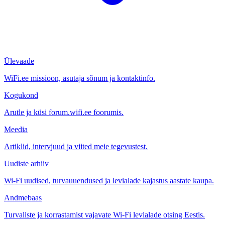
Ülevaade
WiFi.ee missioon, asutaja sõnum ja kontaktinfo.
Kogukond
Arutle ja küsi forum.wifi.ee foorumis.
Meedia
Artiklid, intervjuud ja viited meie tegevustest.
Uudiste arhiiv
Wi-Fi uudised, turvauuendused ja levialade kajastus aastate kaupa.
Andmebaas
Turvaliste ja korrastamist vajavate Wi-Fi levialade otsing Eestis.