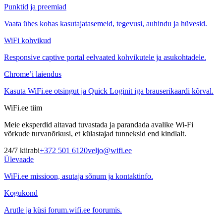
Punktid ja preemiad
Vaata ühes kohas kasutajatasemeid, tegevusi, auhindu ja hüvesid.
WiFi kohvikud
Responsive captive portal eelvaated kohvikutele ja asukohtadele.
Chrome’i laiendus
Kasuta WiFi.ee otsingut ja Quick Loginit iga brauserikaardi kõrval.
WiFi.ee tiim
Meie eksperdid aitavad tuvastada ja parandada avalike Wi-Fi
võrkude turvanõrkusi, et külastajad tunneksid end kindlalt.
24/7 kiirabi
+372 501 6120
veljo@wifi.ee
Ülevaade
WiFi.ee missioon, asutaja sõnum ja kontaktinfo.
Kogukond
Arutle ja küsi forum.wifi.ee foorumis.