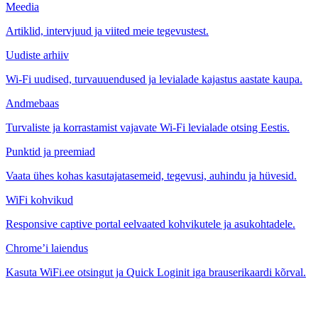
Meedia
Artiklid, intervjuud ja viited meie tegevustest.
Uudiste arhiiv
Wi-Fi uudised, turvauuendused ja levialade kajastus aastate kaupa.
Andmebaas
Turvaliste ja korrastamist vajavate Wi-Fi levialade otsing Eestis.
Punktid ja preemiad
Vaata ühes kohas kasutajatasemeid, tegevusi, auhindu ja hüvesid.
WiFi kohvikud
Responsive captive portal eelvaated kohvikutele ja asukohtadele.
Chrome’i laiendus
Kasuta WiFi.ee otsingut ja Quick Loginit iga brauserikaardi kõrval.