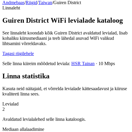
Andmebaas
/
Riigid
/
Taiwan
/
Guiren District
Linnaleht
Guiren District WiFi levialade kataloog
See linnaleht koondab kõik Guiren District avaldatud levialad, lisab
kohaliku kiirusmediaani ja teeb lähedal asuvad WiFi valikud
lihtsamini võrreldavaks.
Tagasi riigilehele
Selle linna kiireim mõõdetud leviala:
HSR Tainan
·
10 Mbps
Linna statistika
Kasuta neid näitajaid, et võrrelda levialade kättesaadavust ja kiiruse
kvaliteeti linna sees.
Levialad
2
Avaldatud levialalehed selle linna kataloogis.
Mediaan allalaadimine