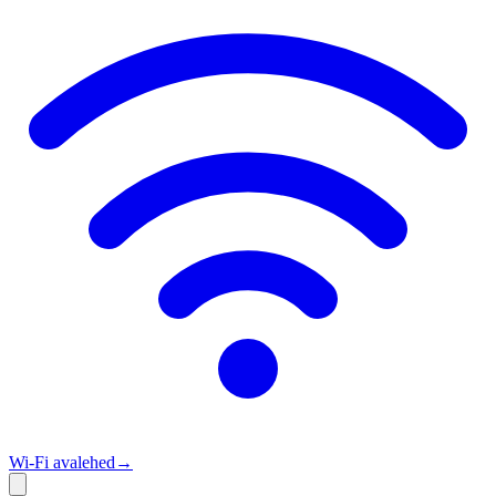
Wi‑Fi avalehed
→