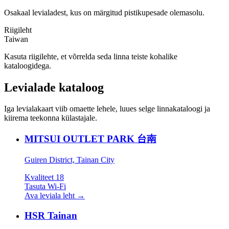
Osakaal levialadest, kus on märgitud pistikupesade olemasolu.
Riigileht
Taiwan
Kasuta riigilehte, et võrrelda seda linna teiste kohalike
kataloogidega.
Levialade kataloog
Iga levialakaart viib omaette lehele, luues selge linnakataloogi ja
kiirema teekonna külastajale.
MITSUI OUTLET PARK 台南
Guiren District, Tainan City
Kvaliteet
18
Tasuta Wi‑Fi
Ava leviala leht
→
HSR Tainan