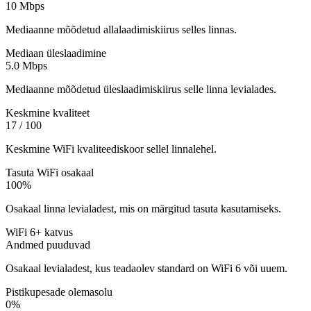
10 Mbps
Mediaanne mõõdetud allalaadimiskiirus selles linnas.
Mediaan üleslaadimine
5.0 Mbps
Mediaanne mõõdetud üleslaadimiskiirus selle linna levialades.
Keskmine kvaliteet
17 / 100
Keskmine WiFi kvaliteediskoor sellel linnalehel.
Tasuta WiFi osakaal
100%
Osakaal linna levialadest, mis on märgitud tasuta kasutamiseks.
WiFi 6+ katvus
Andmed puuduvad
Osakaal levialadest, kus teadaolev standard on WiFi 6 või uuem.
Pistikupesade olemasolu
0%