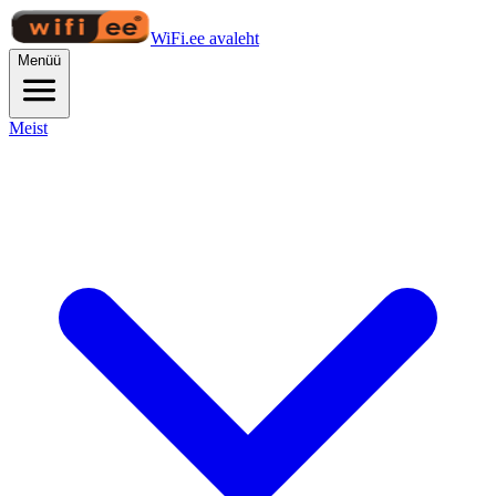
WiFi.ee avaleht
Menüü
Meist