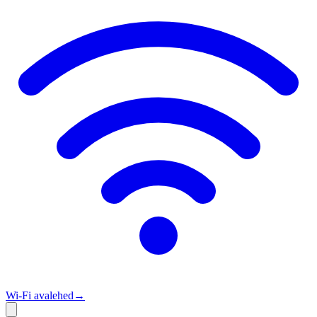
Wi‑Fi avalehed
→