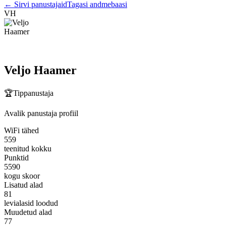
←
Sirvi panustajaid
Tagasi andmebaasi
VH
Veljo Haamer
🏆
Tippanustaja
Avalik panustaja profiil
WiFi tähed
559
teenitud kokku
Punktid
5590
kogu skoor
Lisatud alad
81
levialasid loodud
Muudetud alad
77