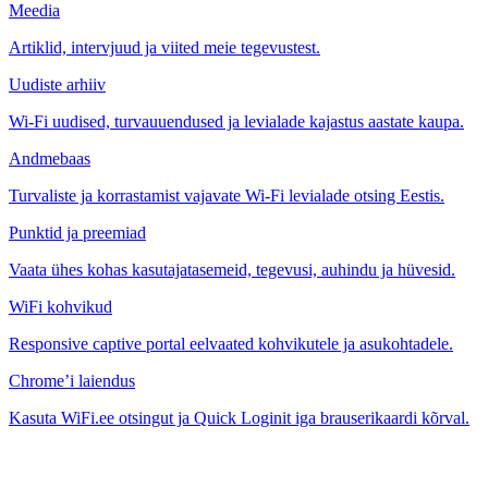
Meedia
Artiklid, intervjuud ja viited meie tegevustest.
Uudiste arhiiv
Wi-Fi uudised, turvauuendused ja levialade kajastus aastate kaupa.
Andmebaas
Turvaliste ja korrastamist vajavate Wi-Fi levialade otsing Eestis.
Punktid ja preemiad
Vaata ühes kohas kasutajatasemeid, tegevusi, auhindu ja hüvesid.
WiFi kohvikud
Responsive captive portal eelvaated kohvikutele ja asukohtadele.
Chrome’i laiendus
Kasuta WiFi.ee otsingut ja Quick Loginit iga brauserikaardi kõrval.