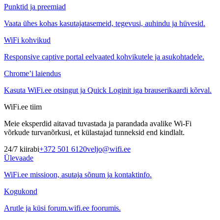
Punktid ja preemiad
Vaata ühes kohas kasutajatasemeid, tegevusi, auhindu ja hüvesid.
WiFi kohvikud
Responsive captive portal eelvaated kohvikutele ja asukohtadele.
Chrome’i laiendus
Kasuta WiFi.ee otsingut ja Quick Loginit iga brauserikaardi kõrval.
WiFi.ee tiim
Meie eksperdid aitavad tuvastada ja parandada avalike Wi-Fi
võrkude turvanõrkusi, et külastajad tunneksid end kindlalt.
24/7 kiirabi
+372 501 6120
veljo@wifi.ee
Ülevaade
WiFi.ee missioon, asutaja sõnum ja kontaktinfo.
Kogukond
Arutle ja küsi forum.wifi.ee foorumis.