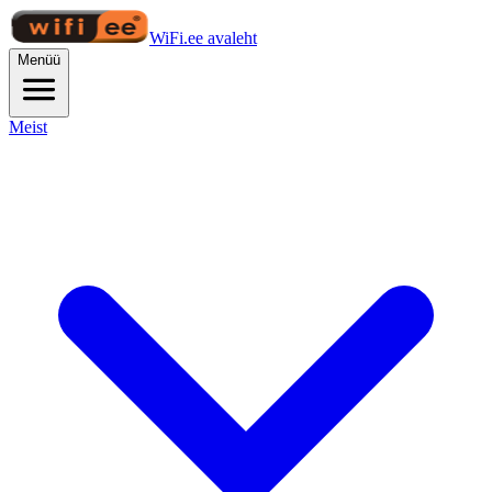
WiFi.ee avaleht
Menüü
Meist