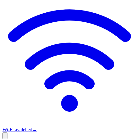
Wi‑Fi avalehed
→