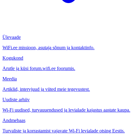
Ülevaade
WiFi.ee missioon, asutaja sõnum ja kontaktinfo.
Kogukond
Arutle ja küsi forum.wifi.ee foorumis.
Meedia
Artiklid, intervjuud ja viited meie tegevustest.
Uudiste arhiiv
Wi-Fi uudised, turvauuendused ja levialade kajastus aastate kaupa.
Andmebaas
Turvaliste ja korrastamist vajavate Wi-Fi levialade otsing Eestis.