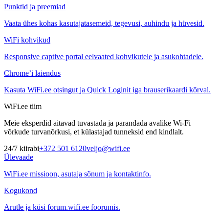
Punktid ja preemiad
Vaata ühes kohas kasutajatasemeid, tegevusi, auhindu ja hüvesid.
WiFi kohvikud
Responsive captive portal eelvaated kohvikutele ja asukohtadele.
Chrome’i laiendus
Kasuta WiFi.ee otsingut ja Quick Loginit iga brauserikaardi kõrval.
WiFi.ee tiim
Meie eksperdid aitavad tuvastada ja parandada avalike Wi-Fi
võrkude turvanõrkusi, et külastajad tunneksid end kindlalt.
24/7 kiirabi
+372 501 6120
veljo@wifi.ee
Ülevaade
WiFi.ee missioon, asutaja sõnum ja kontaktinfo.
Kogukond
Arutle ja küsi forum.wifi.ee foorumis.