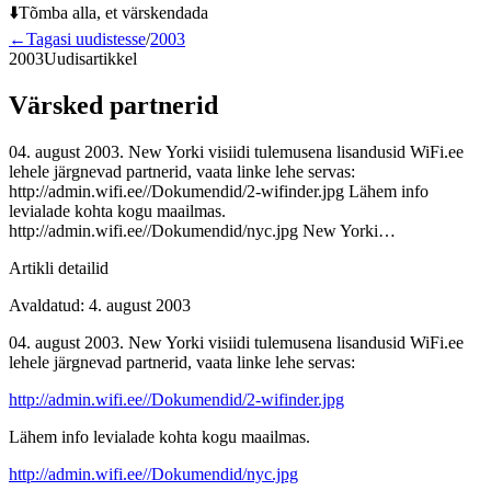
⬇️
Tõmba alla, et värskendada
←
Tagasi uudistesse
/
2003
2003
Uudisartikkel
Värsked partnerid
04. august 2003. New Yorki visiidi tulemusena lisandusid WiFi.ee
lehele järgnevad partnerid, vaata linke lehe servas:
http://admin.wifi.ee//Dokumendid/2-wifinder.jpg Lähem info
levialade kohta kogu maailmas.
http://admin.wifi.ee//Dokumendid/nyc.jpg New Yorki…
Artikli detailid
Avaldatud
:
4. august 2003
04. august 2003. New Yorki visiidi tulemusena lisandusid WiFi.ee
lehele järgnevad partnerid, vaata linke lehe servas:
http://admin.wifi.ee//Dokumendid/2-wifinder.jpg
Lähem info levialade kohta kogu maailmas.
http://admin.wifi.ee//Dokumendid/nyc.jpg