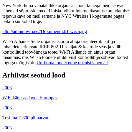
New Yorki linna vabatahtlike organisatsioon, kellega meid seovad
lähemad sõprussidemed. Ühiskondliku Internetikasutuse arendamise
tegevuskava on meil sarnane ja NYC Wireless´i kogemuste pagas
pakub siinkohal tuge.
http://admin.wifi.ee//Dokumendid/1-weca.jpg
Wi-Fi Alliance Selle organisatsiooni abiga orienteerub tarbija
tuhandete erinevate IEEE 802.11 saatjate& kaartide seas ja valib
kontrollitud töövõimega toote. Wi-Fi Alliance on ainus organ
maailmas, mis W-lan toodete ühilduvust kontrollib ja sobivad tooted
logoga märgistab.
Uuri oma toodet enne ostmist lähemalt
.
Arhiivist seotud lood
2003
WiFi kättesaadavus Euroopas.
2003
Toshiba E 800 pihuarvuti.
2003