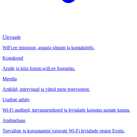
Ülevaade
WiFi.ee missioon, asutaja sõnum ja kontaktinfo.
Kogukond
Arutle ja küsi forum.wifi.ee foorumis.
Meedia
Artiklid, intervjuud ja viited meie tegevustest.
Uudiste arhiiv
Wi-Fi uudised, turvauuendused ja levialade kajastus aastate kaupa.
Andmebaas
Turvaliste ja korrastamist vajavate Wi-Fi levialade otsing Eestis.