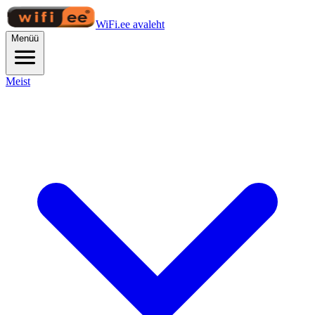
WiFi.ee avaleht
Menüü
Meist