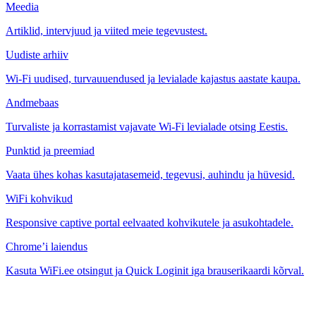
Meedia
Artiklid, intervjuud ja viited meie tegevustest.
Uudiste arhiiv
Wi-Fi uudised, turvauuendused ja levialade kajastus aastate kaupa.
Andmebaas
Turvaliste ja korrastamist vajavate Wi-Fi levialade otsing Eestis.
Punktid ja preemiad
Vaata ühes kohas kasutajatasemeid, tegevusi, auhindu ja hüvesid.
WiFi kohvikud
Responsive captive portal eelvaated kohvikutele ja asukohtadele.
Chrome’i laiendus
Kasuta WiFi.ee otsingut ja Quick Loginit iga brauserikaardi kõrval.