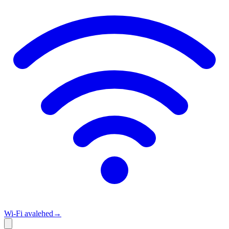
Wi‑Fi avalehed
→