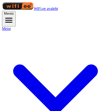
WiFi.ee avaleht
Menüü
Meist