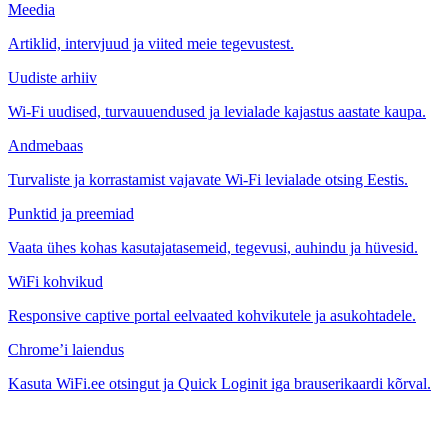
Meedia
Artiklid, intervjuud ja viited meie tegevustest.
Uudiste arhiiv
Wi-Fi uudised, turvauuendused ja levialade kajastus aastate kaupa.
Andmebaas
Turvaliste ja korrastamist vajavate Wi-Fi levialade otsing Eestis.
Punktid ja preemiad
Vaata ühes kohas kasutajatasemeid, tegevusi, auhindu ja hüvesid.
WiFi kohvikud
Responsive captive portal eelvaated kohvikutele ja asukohtadele.
Chrome’i laiendus
Kasuta WiFi.ee otsingut ja Quick Loginit iga brauserikaardi kõrval.