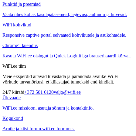
Punktid ja preemiad
Vaata ühes kohas kasutajatasemeid, tegevusi, auhindu ja hüvesid.
WiFi kohvikud
Responsive captive portal eelvaated kohvikutele ja asukohtadele.
Chrome’i laiendus
Kasuta WiFi.ee otsingut ja Quick Loginit iga brauserikaardi kõrval.
WiFi.ee tiim
Meie eksperdid aitavad tuvastada ja parandada avalike Wi-Fi
võrkude turvanõrkusi, et külastajad tunneksid end kindlalt.
24/7 kiirabi
+372 501 6120
veljo@wifi.ee
Ülevaade
WiFi.ee missioon, asutaja sõnum ja kontaktinfo.
Kogukond
Arutle ja küsi forum.wifi.ee foorumis.