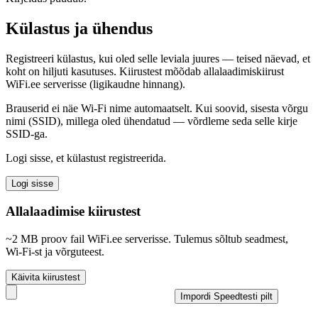
Külastus ja ühendus
Registreeri külastus, kui oled selle leviala juures — teised näevad, et
koht on hiljuti kasutuses. Kiirustest mõõdab allalaadimiskiirust
WiFi.ee serverisse (ligikaudne hinnang).
Brauserid ei näe Wi‑Fi nime automaatselt. Kui soovid, sisesta võrgu
nimi (SSID), millega oled ühendatud — võrdleme seda selle kirje
SSID-ga.
Logi sisse, et külastust registreerida.
Logi sisse
Allalaadimise kiirustest
~2 MB proov fail WiFi.ee serverisse. Tulemus sõltub seadmest,
Wi‑Fi-st ja võrguteest.
Käivita kiirustest
Impordi Speedtesti pilt