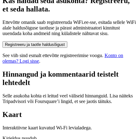
Kas haldad seda asukohta? Registreeru,
et seda hallata.
Ettevõtte omanik saab registreeruda WiFi.ee-sse, esitada sellele WiFi
alale haldusõiguse taotluse ja pärast administraatori kinnitust
uuendada koha andmeid ning külalistele nähtavat sisu.
Registreeru ja taotle haldusõigust
See viib sind esmalt ettevõtte registreerimise voogu.
Konto on
olemas? Logi sisse
.
Hinnangud ja kommentaarid teistelt
lehtedelt
Selle asukoha kohta ei leitud veel väliseid hinnanguid. Lisa näiteks
Tripadvisori või Foursquare’i lingid, et see jaotis täituks.
Kaart
Interaktiivne kaart kuvatud Wi-Fi levialadega.
Kirjeldus puudub.