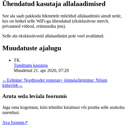
Ühendatud kasutaja allalaadimised
See ala saab pakkuda liikmetele mõeldud allalaadimisi ainult neile,
kes on hetkel selle WiFi-ga ühendatud (eksklusiivne merch,
privaatsed videod, erimuusika jms).
Selle ala eksklusiivseid allalaadimisi pole veel avaldatud.
Muudatuste ajalugu
TK
Tundmatu kasutaja
Muudetud
21. apr 2026, 07:20
←
Eelmine:
Nordtooder restoran+ öömaja
Järgmine:
Nõuni
külavõrk
→
Aruta seda leviala foorumis
Jaga oma kogemust, küsi tehnilisi küsimusi või postita selle asukoha
uuendusi.
Ava foorum
↗