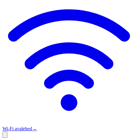
Wi‑Fi avalehed
→