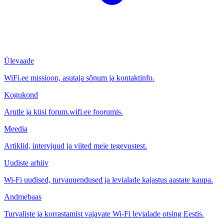
Ülevaade
WiFi.ee missioon, asutaja sõnum ja kontaktinfo.
Kogukond
Arutle ja küsi forum.wifi.ee foorumis.
Meedia
Artiklid, intervjuud ja viited meie tegevustest.
Uudiste arhiiv
Wi-Fi uudised, turvauuendused ja levialade kajastus aastate kaupa.
Andmebaas
Turvaliste ja korrastamist vajavate Wi-Fi levialade otsing Eestis.