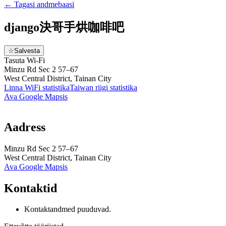
←
Tagasi andmebaasi
django決哥手烘咖啡吧
☆
Salvesta
Tasuta Wi‑Fi
Minzu Rd Sec 2 57–67
West Central District, Tainan City
Linna WiFi statistika
Taiwan
riigi statistika
Ava Google Mapsis
Aadress
Minzu Rd Sec 2 57–67
West Central District, Tainan City
Ava Google Mapsis
Kontaktid
Kontaktandmed puuduvad.