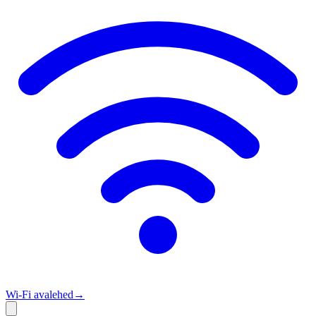
Wi‑Fi avalehed
→