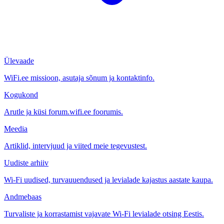
Ülevaade
WiFi.ee missioon, asutaja sõnum ja kontaktinfo.
Kogukond
Arutle ja küsi forum.wifi.ee foorumis.
Meedia
Artiklid, intervjuud ja viited meie tegevustest.
Uudiste arhiiv
Wi-Fi uudised, turvauuendused ja levialade kajastus aastate kaupa.
Andmebaas
Turvaliste ja korrastamist vajavate Wi-Fi levialade otsing Eestis.