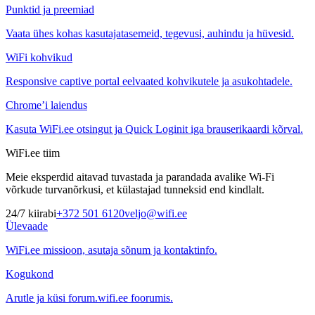
Punktid ja preemiad
Vaata ühes kohas kasutajatasemeid, tegevusi, auhindu ja hüvesid.
WiFi kohvikud
Responsive captive portal eelvaated kohvikutele ja asukohtadele.
Chrome’i laiendus
Kasuta WiFi.ee otsingut ja Quick Loginit iga brauserikaardi kõrval.
WiFi.ee tiim
Meie eksperdid aitavad tuvastada ja parandada avalike Wi-Fi
võrkude turvanõrkusi, et külastajad tunneksid end kindlalt.
24/7 kiirabi
+372 501 6120
veljo@wifi.ee
Ülevaade
WiFi.ee missioon, asutaja sõnum ja kontaktinfo.
Kogukond
Arutle ja küsi forum.wifi.ee foorumis.