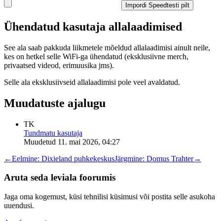
Impordi Speedtesti pilt
Ühendatud kasutaja allalaadimised
See ala saab pakkuda liikmetele mõeldud allalaadimisi ainult neile,
kes on hetkel selle WiFi-ga ühendatud (eksklusiivne merch,
privaatsed videod, erimuusika jms).
Selle ala eksklusiivseid allalaadimisi pole veel avaldatud.
Muudatuste ajalugu
TK
Tundmatu kasutaja
Muudetud
11. mai 2026, 04:27
←
Eelmine:
Dixieland puhkekeskus
Järgmine:
Domus Trahter
→
Aruta seda leviala foorumis
Jaga oma kogemust, küsi tehnilisi küsimusi või postita selle asukoha
uuendusi.