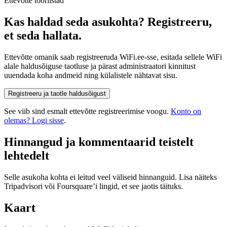
Ettevõtte tööriistad
Kas haldad seda asukohta? Registreeru,
et seda hallata.
Ettevõtte omanik saab registreeruda WiFi.ee-sse, esitada sellele WiFi
alale haldusõiguse taotluse ja pärast administraatori kinnitust
uuendada koha andmeid ning külalistele nähtavat sisu.
Registreeru ja taotle haldusõigust
See viib sind esmalt ettevõtte registreerimise voogu.
Konto on
olemas? Logi sisse
.
Hinnangud ja kommentaarid teistelt
lehtedelt
Selle asukoha kohta ei leitud veel väliseid hinnanguid. Lisa näiteks
Tripadvisori või Foursquare’i lingid, et see jaotis täituks.
Kaart