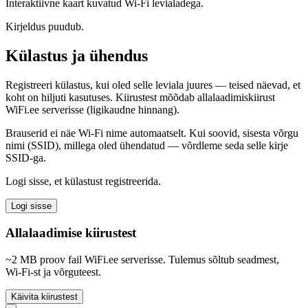
Interaktiivne kaart kuvatud Wi-Fi levialadega.
Kirjeldus puudub.
Külastus ja ühendus
Registreeri külastus, kui oled selle leviala juures — teised näevad, et
koht on hiljuti kasutuses. Kiirustest mõõdab allalaadimiskiirust
WiFi.ee serverisse (ligikaudne hinnang).
Brauserid ei näe Wi‑Fi nime automaatselt. Kui soovid, sisesta võrgu
nimi (SSID), millega oled ühendatud — võrdleme seda selle kirje
SSID-ga.
Logi sisse, et külastust registreerida.
Logi sisse
Allalaadimise kiirustest
~2 MB proov fail WiFi.ee serverisse. Tulemus sõltub seadmest,
Wi‑Fi-st ja võrguteest.
Käivita kiirustest