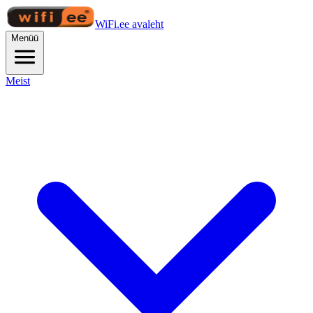
WiFi.ee avaleht
Menüü
Meist