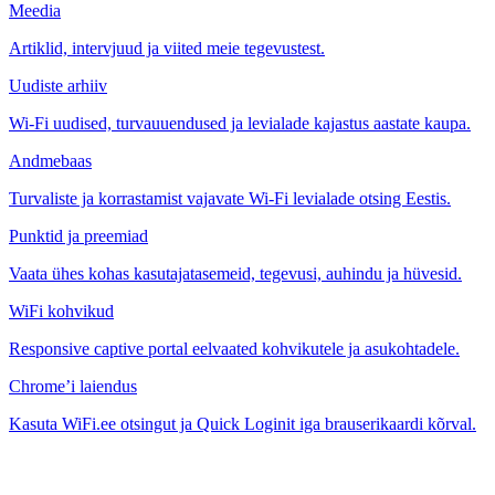
Meedia
Artiklid, intervjuud ja viited meie tegevustest.
Uudiste arhiiv
Wi-Fi uudised, turvauuendused ja levialade kajastus aastate kaupa.
Andmebaas
Turvaliste ja korrastamist vajavate Wi-Fi levialade otsing Eestis.
Punktid ja preemiad
Vaata ühes kohas kasutajatasemeid, tegevusi, auhindu ja hüvesid.
WiFi kohvikud
Responsive captive portal eelvaated kohvikutele ja asukohtadele.
Chrome’i laiendus
Kasuta WiFi.ee otsingut ja Quick Loginit iga brauserikaardi kõrval.