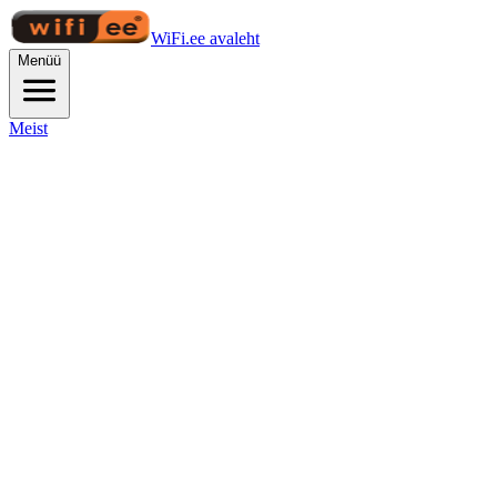
WiFi.ee avaleht
Menüü
Meist