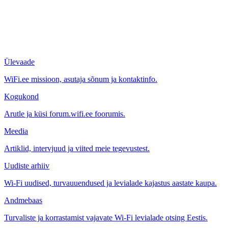
Ülevaade
WiFi.ee missioon, asutaja sõnum ja kontaktinfo.
Kogukond
Arutle ja küsi forum.wifi.ee foorumis.
Meedia
Artiklid, intervjuud ja viited meie tegevustest.
Uudiste arhiiv
Wi-Fi uudised, turvauuendused ja levialade kajastus aastate kaupa.
Andmebaas
Turvaliste ja korrastamist vajavate Wi-Fi levialade otsing Eestis.