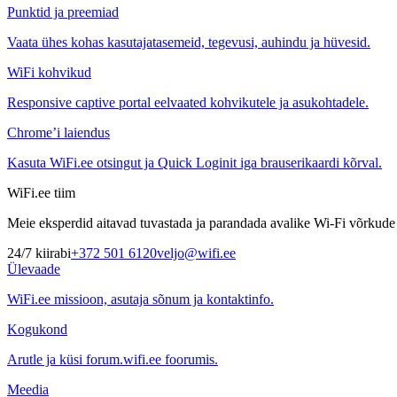
Punktid ja preemiad
Vaata ühes kohas kasutajatasemeid, tegevusi, auhindu ja hüvesid.
WiFi kohvikud
Responsive captive portal eelvaated kohvikutele ja asukohtadele.
Chrome’i laiendus
Kasuta WiFi.ee otsingut ja Quick Loginit iga brauserikaardi kõrval.
WiFi.ee tiim
Meie eksperdid aitavad tuvastada ja parandada avalike Wi-Fi võrkude t
24/7 kiirabi
+372 501 6120
veljo@wifi.ee
Ülevaade
WiFi.ee missioon, asutaja sõnum ja kontaktinfo.
Kogukond
Arutle ja küsi forum.wifi.ee foorumis.
Meedia