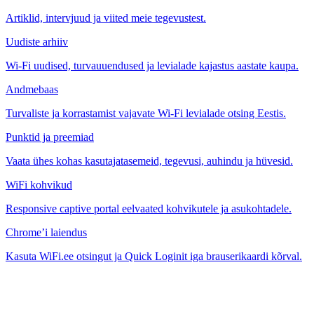
Artiklid, intervjuud ja viited meie tegevustest.
Uudiste arhiiv
Wi-Fi uudised, turvauuendused ja levialade kajastus aastate kaupa.
Andmebaas
Turvaliste ja korrastamist vajavate Wi-Fi levialade otsing Eestis.
Punktid ja preemiad
Vaata ühes kohas kasutajatasemeid, tegevusi, auhindu ja hüvesid.
WiFi kohvikud
Responsive captive portal eelvaated kohvikutele ja asukohtadele.
Chrome’i laiendus
Kasuta WiFi.ee otsingut ja Quick Loginit iga brauserikaardi kõrval.