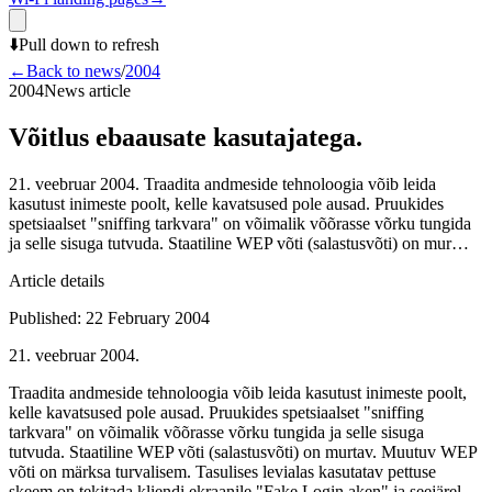
⬇️
Pull down to refresh
←
Back to news
/
2004
2004
News article
Võitlus ebaausate kasutajatega.
21. veebruar 2004. Traadita andmeside tehnoloogia võib leida
kasutust inimeste poolt, kelle kavatsused pole ausad. Pruukides
spetsiaalset "sniffing tarkvara" on võimalik võõrasse võrku tungida
ja selle sisuga tutvuda. Staatiline WEP võti (salastusvõti) on mur…
Article details
Published
:
22 February 2004
21. veebruar 2004.
Traadita andmeside tehnoloogia võib leida kasutust inimeste poolt,
kelle kavatsused pole ausad. Pruukides spetsiaalset "sniffing
tarkvara" on võimalik võõrasse võrku tungida ja selle sisuga
tutvuda. Staatiline WEP võti (salastusvõti) on murtav. Muutuv WEP
võti on märksa turvalisem. Tasulises levialas kasutatav pettuse
skeem on tekitada kliendi ekraanile "Fake Login aken" ja seejärel