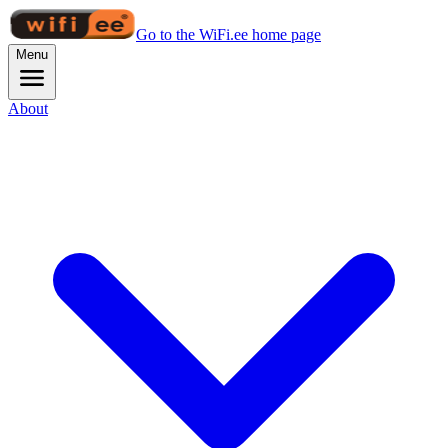
Go to the WiFi.ee home page
Menu
About