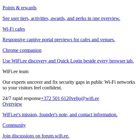
Points & rewards
See user tiers, activities, awards, and perks in one overview.
Wi-Fi cafes
Responsive captive portal previews for cafes and venues.
Chrome companion
Use WiFi.ee discovery and Quick Login beside every browser tab.
WiFi.ee team
Our experts uncover and fix security gaps in public Wi-Fi networks
so your visitors feel confident.
24/7 rapid response
+372 501 6120
veljo@wifi.ee
Overview
WiFi.ee's mission, founder's note, and contact information.
Community
Join discussions on forum.wifi.ee.