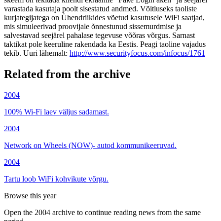
varastada kasutaja poolt sisestatud andmed. Võitluseks taoliste
kurjategijatega on Ühendriikides võetud kasutusele WiFi saatjad,
mis simuleerivad proovijale õnnestunud sissemurdmise ja
salvestavad seejärel pahalase tegevuse võõras võrgus. Sarnast
taktikat pole keeruline rakendada ka Eestis. Peagi taoline vajadus
tekib. Uuri lähemalt:
http://www.securityfocus.com/infocus/1761
Related from the archive
2004
100% Wi-Fi laev väljus sadamast.
2004
Network on Wheels (NOW)- autod kommunikeeruvad.
2004
Tartu loob WiFi kohvikute võrgu.
Browse this year
Open the 2004 archive to continue reading news from the same