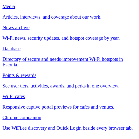
Media
Articles, interviews, and coverage about our work.
News archive
Wi-Fi news, security updates, and hotspot coverage by year.
Database
Directory of secure and needs-improvement Wi-Fi hotspots in
Estonia.
Points & rewards
See user tiers, activities, awards, and perks in one overview.
Wi-Fi cafes
Responsive captive portal previews for cafes and venues.
Chrome companion
Use WiFi.ee discovery and Quick Login beside every browser tab.