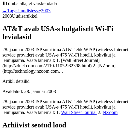
⬇️
Tõmba alla, et värskendada
←
Tagasi uudistesse
/
2003
2003
Uudisartikkel
AT&T avab USA-s hulgaliselt Wi-Fi
levialasid
28. jaanuar 2003 ISP suurfirma AT&T ehk WISP (wireless Internet
service provider) avab USA-s 475 Wi-Fi hotelli, kohvikut ja
lennujaama. Vaata lähemalt: 1. [Wall Street Journal]
(http://zdnet.com.com/2110-1105-982398.html) 2. [NZoom]
(http://technology.nzoom.com…
Artikli detailid
Avaldatud
:
28. jaanuar 2003
28. jaanuar 2003 ISP suurfirma AT&T ehk WISP (wireless Internet
service provider) avab USA-s 475 Wi-Fi hotelli, kohvikut ja
lennujaama. Vaata lähemalt: 1.
Wall Street Journal
2.
NZoom
Arhiivist seotud lood