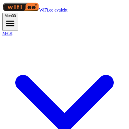
WiFi.ee avaleht
Menüü
Meist