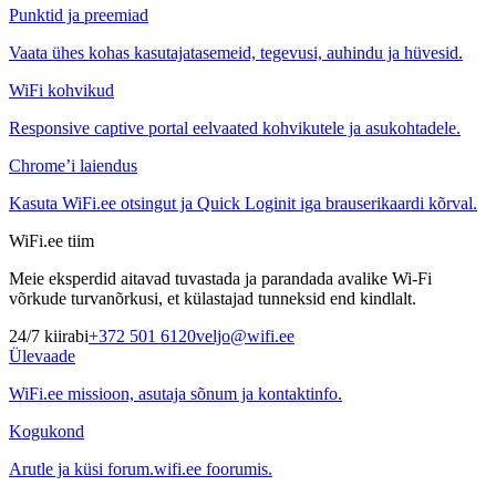
Punktid ja preemiad
Vaata ühes kohas kasutajatasemeid, tegevusi, auhindu ja hüvesid.
WiFi kohvikud
Responsive captive portal eelvaated kohvikutele ja asukohtadele.
Chrome’i laiendus
Kasuta WiFi.ee otsingut ja Quick Loginit iga brauserikaardi kõrval.
WiFi.ee tiim
Meie eksperdid aitavad tuvastada ja parandada avalike Wi-Fi
võrkude turvanõrkusi, et külastajad tunneksid end kindlalt.
24/7 kiirabi
+372 501 6120
veljo@wifi.ee
Ülevaade
WiFi.ee missioon, asutaja sõnum ja kontaktinfo.
Kogukond
Arutle ja küsi forum.wifi.ee foorumis.