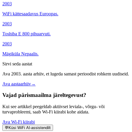
2003
WiFi kättesaadavus Euroopas.
2003
Toshiba E 800 pihuarvuti.
2003
Mägiküla Nepaalis.
Sirvi seda aastat
Ava 2003. aasta arhiiv, et lugeda samast perioodist rohkem uudiseid.
Ava aastaarhiiv
→
Vajad pärismaailma järeltegevust?
Kui see artikkel peegeldab aktiivset leviala-, võrgu- või
turvaprobleemi, saab Wi-Fi kiirabi kohe aidata.
Ava Wi-Fi kiirabi
💬
Küsi WiFi AI-assistendilt