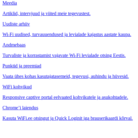
Meedia
Artiklid, intervjuud ja viited meie tegevustest.
Uudiste arhiiv
Wi-Fi uudised, turvauuendused ja levialade kajastus aastate kaupa.
Andmebaas
Turvaliste ja korrastamist vajavate Wi-Fi levialade otsing Eestis.
Punktid ja preemiad
Vaata ühes kohas kasutajatasemeid, tegevusi, auhindu ja hüvesid.
WiFi kohvikud
Responsive captive portal eelvaated kohvikutele ja asukohtadele.
Chrome’i laiendus
Kasuta WiFi.ee otsingut ja Quick Loginit iga brauserikaardi kõrval.