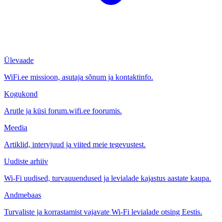
Ülevaade
WiFi.ee missioon, asutaja sõnum ja kontaktinfo.
Kogukond
Arutle ja küsi forum.wifi.ee foorumis.
Meedia
Artiklid, intervjuud ja viited meie tegevustest.
Uudiste arhiiv
Wi-Fi uudised, turvauuendused ja levialade kajastus aastate kaupa.
Andmebaas
Turvaliste ja korrastamist vajavate Wi-Fi levialade otsing Eestis.