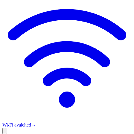
Wi‑Fi avalehed
→