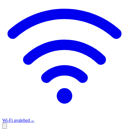
Wi‑Fi avalehed
→