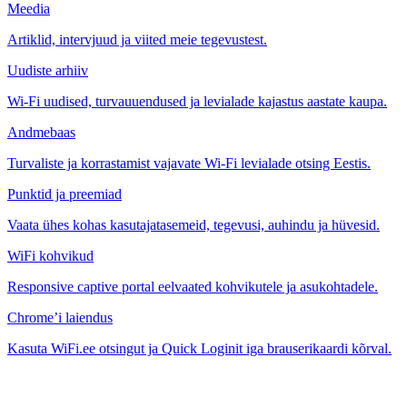
Meedia
Artiklid, intervjuud ja viited meie tegevustest.
Uudiste arhiiv
Wi-Fi uudised, turvauuendused ja levialade kajastus aastate kaupa.
Andmebaas
Turvaliste ja korrastamist vajavate Wi-Fi levialade otsing Eestis.
Punktid ja preemiad
Vaata ühes kohas kasutajatasemeid, tegevusi, auhindu ja hüvesid.
WiFi kohvikud
Responsive captive portal eelvaated kohvikutele ja asukohtadele.
Chrome’i laiendus
Kasuta WiFi.ee otsingut ja Quick Loginit iga brauserikaardi kõrval.