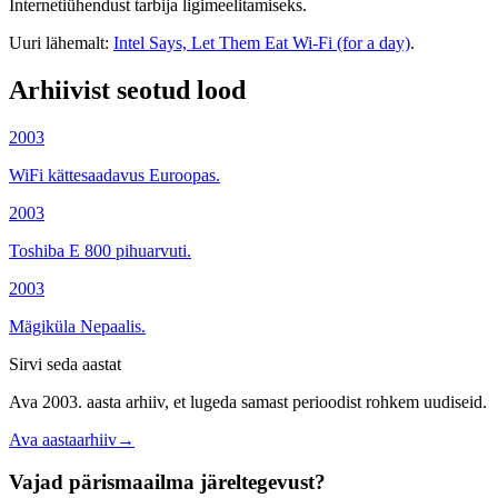
Internetiühendust tarbija ligimeelitamiseks.
Uuri lähemalt:
Intel Says, Let Them Eat Wi-Fi (for a day)
.
Arhiivist seotud lood
2003
WiFi kättesaadavus Euroopas.
2003
Toshiba E 800 pihuarvuti.
2003
Mägiküla Nepaalis.
Sirvi seda aastat
Ava 2003. aasta arhiiv, et lugeda samast perioodist rohkem uudiseid.
Ava aastaarhiiv
→
Vajad pärismaailma järeltegevust?