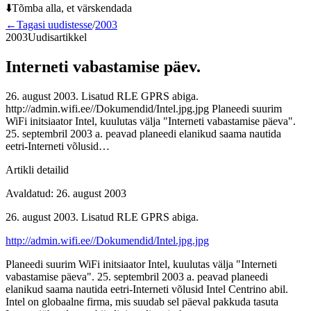
⬇️
Tõmba alla, et värskendada
←
Tagasi uudistesse
/
2003
2003
Uudisartikkel
Interneti vabastamise päev.
26. august 2003. Lisatud RLE GPRS abiga.
http://admin.wifi.ee//Dokumendid/Intel.jpg.jpg Planeedi suurim
WiFi initsiaator Intel, kuulutas välja "Interneti vabastamise päeva".
25. septembril 2003 a. peavad planeedi elanikud saama nautida
eetri-Interneti võlusid…
Artikli detailid
Avaldatud
:
26. august 2003
26. august 2003. Lisatud RLE GPRS abiga.
http://admin.wifi.ee//Dokumendid/Intel.jpg.jpg
Planeedi suurim WiFi initsiaator Intel, kuulutas välja "Interneti
vabastamise päeva". 25. septembril 2003 a. peavad planeedi
elanikud saama nautida eetri-Interneti võlusid Intel Centrino abil.
Intel on globaalne firma, mis suudab sel päeval pakkuda tasuta