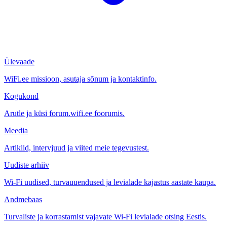
Ülevaade
WiFi.ee missioon, asutaja sõnum ja kontaktinfo.
Kogukond
Arutle ja küsi forum.wifi.ee foorumis.
Meedia
Artiklid, intervjuud ja viited meie tegevustest.
Uudiste arhiiv
Wi-Fi uudised, turvauuendused ja levialade kajastus aastate kaupa.
Andmebaas
Turvaliste ja korrastamist vajavate Wi-Fi levialade otsing Eestis.