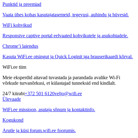
Punktid ja preemiad
Vaata ühes kohas kasutajatasemeid, tegevusi, auhindu ja hüvesid.
WiFi kohvikud
Responsive captive portal eelvaated kohvikutele ja asukohtadele.
Chrome’i laiendus
Kasuta WiFi.ee otsingut ja Quick Loginit iga brauserikaardi kõrval.
WiFi.ee tiim
Meie eksperdid aitavad tuvastada ja parandada avalike Wi-Fi
võrkude turvanõrkusi, et külastajad tunneksid end kindlalt.
24/7 kiirabi
+372 501 6120
veljo@wifi.ee
Ülevaade
WiFi.ee missioon, asutaja sõnum ja kontaktinfo.
Kogukond
Arutle ja küsi forum.wifi.ee foorumis.