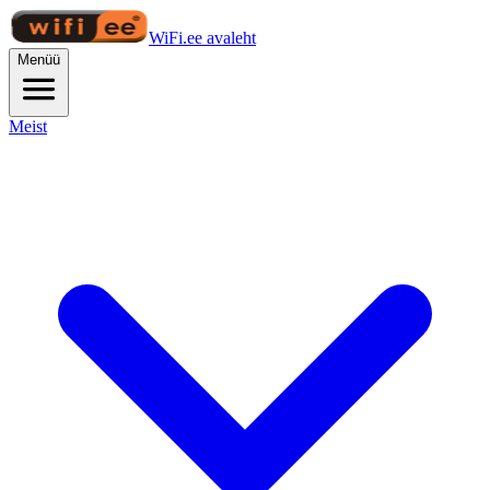
WiFi.ee avaleht
Menüü
Meist