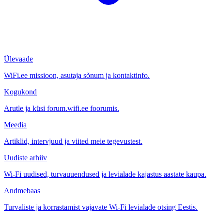
Ülevaade
WiFi.ee missioon, asutaja sõnum ja kontaktinfo.
Kogukond
Arutle ja küsi forum.wifi.ee foorumis.
Meedia
Artiklid, intervjuud ja viited meie tegevustest.
Uudiste arhiiv
Wi-Fi uudised, turvauuendused ja levialade kajastus aastate kaupa.
Andmebaas
Turvaliste ja korrastamist vajavate Wi-Fi levialade otsing Eestis.