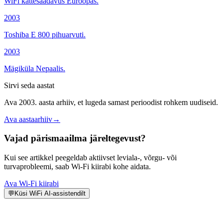
WiFi kättesaadavus Euroopas.
2003
Toshiba E 800 pihuarvuti.
2003
Mägiküla Nepaalis.
Sirvi seda aastat
Ava 2003. aasta arhiiv, et lugeda samast perioodist rohkem uudiseid.
Ava aastaarhiiv
→
Vajad pärismaailma järeltegevust?
Kui see artikkel peegeldab aktiivset leviala-, võrgu- või
turvaprobleemi, saab Wi-Fi kiirabi kohe aidata.
Ava Wi-Fi kiirabi
💬
Küsi WiFi AI-assistendilt