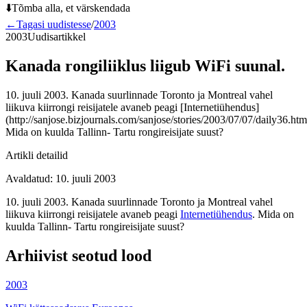
⬇️
Tõmba alla, et värskendada
←
Tagasi uudistesse
/
2003
2003
Uudisartikkel
Kanada rongiliiklus liigub WiFi suunal.
10. juuli 2003. Kanada suurlinnade Toronto ja Montreal vahel
liikuva kiirrongi reisijatele avaneb peagi [Internetiühendus]
(http://sanjose.bizjournals.com/sanjose/stories/2003/07/07/daily36.htm
Mida on kuulda Tallinn- Tartu rongireisijate suust?
Artikli detailid
Avaldatud
:
10. juuli 2003
10. juuli 2003. Kanada suurlinnade Toronto ja Montreal vahel
liikuva kiirrongi reisijatele avaneb peagi
Internetiühendus
. Mida on
kuulda Tallinn- Tartu rongireisijate suust?
Arhiivist seotud lood
2003