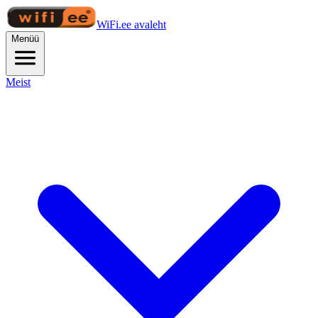
WiFi.ee avaleht
Menüü
Meist