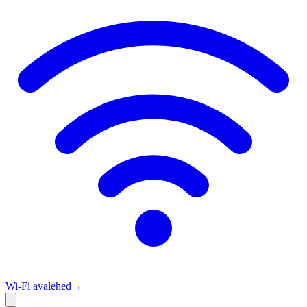
Wi‑Fi avalehed
→