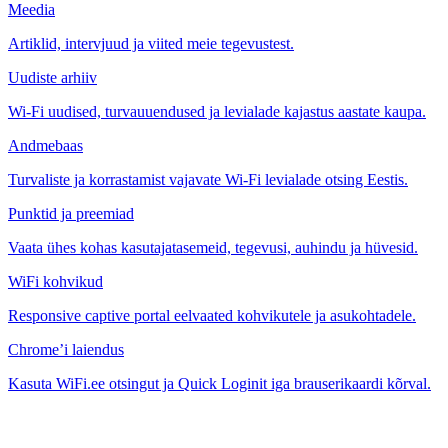
Meedia
Artiklid, intervjuud ja viited meie tegevustest.
Uudiste arhiiv
Wi-Fi uudised, turvauuendused ja levialade kajastus aastate kaupa.
Andmebaas
Turvaliste ja korrastamist vajavate Wi-Fi levialade otsing Eestis.
Punktid ja preemiad
Vaata ühes kohas kasutajatasemeid, tegevusi, auhindu ja hüvesid.
WiFi kohvikud
Responsive captive portal eelvaated kohvikutele ja asukohtadele.
Chrome’i laiendus
Kasuta WiFi.ee otsingut ja Quick Loginit iga brauserikaardi kõrval.