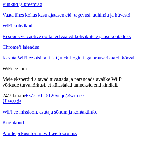
Punktid ja preemiad
Vaata ühes kohas kasutajatasemeid, tegevusi, auhindu ja hüvesid.
WiFi kohvikud
Responsive captive portal eelvaated kohvikutele ja asukohtadele.
Chrome’i laiendus
Kasuta WiFi.ee otsingut ja Quick Loginit iga brauserikaardi kõrval.
WiFi.ee tiim
Meie eksperdid aitavad tuvastada ja parandada avalike Wi-Fi
võrkude turvanõrkusi, et külastajad tunneksid end kindlalt.
24/7 kiirabi
+372 501 6120
veljo@wifi.ee
Ülevaade
WiFi.ee missioon, asutaja sõnum ja kontaktinfo.
Kogukond
Arutle ja küsi forum.wifi.ee foorumis.