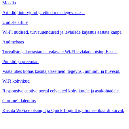
Meedia
Artiklid, intervjuud ja viited meie tegevustest.
Uudiste arhiiv
Wi-Fi uudised, turvauuendused ja levialade kajastus aastate kaupa.
Andmebaas
Turvaliste ja korrastamist vajavate Wi-Fi levialade otsing Eestis.
Punktid ja preemiad
Vaata ühes kohas kasutajatasemeid, tegevusi, auhindu ja hüvesid.
WiFi kohvikud
Responsive captive portal eelvaated kohvikutele ja asukohtadele.
Chrome’i laiendus
Kasuta WiFi.ee otsingut ja Quick Loginit iga brauserikaardi kõrval.