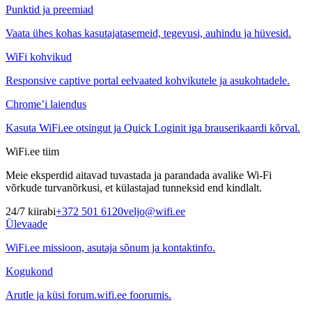
Punktid ja preemiad
Vaata ühes kohas kasutajatasemeid, tegevusi, auhindu ja hüvesid.
WiFi kohvikud
Responsive captive portal eelvaated kohvikutele ja asukohtadele.
Chrome’i laiendus
Kasuta WiFi.ee otsingut ja Quick Loginit iga brauserikaardi kõrval.
WiFi.ee tiim
Meie eksperdid aitavad tuvastada ja parandada avalike Wi-Fi
võrkude turvanõrkusi, et külastajad tunneksid end kindlalt.
24/7 kiirabi
+372 501 6120
veljo@wifi.ee
Ülevaade
WiFi.ee missioon, asutaja sõnum ja kontaktinfo.
Kogukond
Arutle ja küsi forum.wifi.ee foorumis.