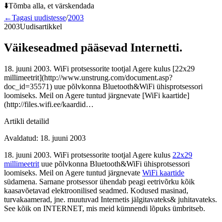
⬇️
Tõmba alla, et värskendada
←
Tagasi uudistesse
/
2003
2003
Uudisartikkel
Väikeseadmed pääsevad Internetti.
18. juuni 2003. WiFi protsessorite tootjal Agere kulus [22x29
millimeetrit](http://www.unstrung.com/document.asp?
doc_id=35571) uue põlvkonna Bluetooth&WiFi ühisprotsessori
loomiseks. Meil on Agere tuntud järgnevate [WiFi kaartide]
(http://files.wifi.ee/kaardid…
Artikli detailid
Avaldatud
:
18. juuni 2003
18. juuni 2003. WiFi protsessorite tootjal Agere kulus
22x29
millimeetrit
uue põlvkonna Bluetooth&WiFi ühisprotsessori
loomiseks. Meil on Agere tuntud järgnevate
WiFi kaartide
südamena. Sarnane protsessor ühendab peagi eetrivõrku kõik
kaasavõetavad elektroonilised seadmed. Kodused masinad,
turvakaamerad, jne. muutuvad Internetis jälgitavateks& juhitavateks.
See kõik on INTERNET, mis meid kümnendi lõpuks ümbritseb.