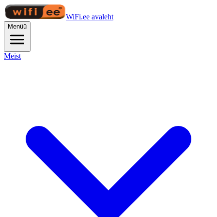
WiFi.ee avaleht
Menüü
Meist