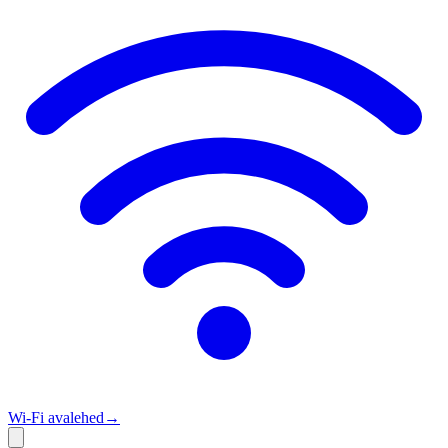
Wi‑Fi avalehed
→