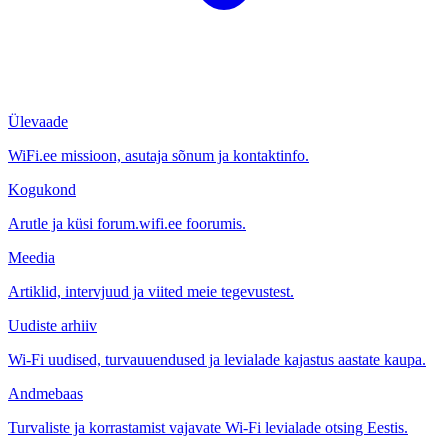
Ülevaade
WiFi.ee missioon, asutaja sõnum ja kontaktinfo.
Kogukond
Arutle ja küsi forum.wifi.ee foorumis.
Meedia
Artiklid, intervjuud ja viited meie tegevustest.
Uudiste arhiiv
Wi-Fi uudised, turvauuendused ja levialade kajastus aastate kaupa.
Andmebaas
Turvaliste ja korrastamist vajavate Wi-Fi levialade otsing Eestis.