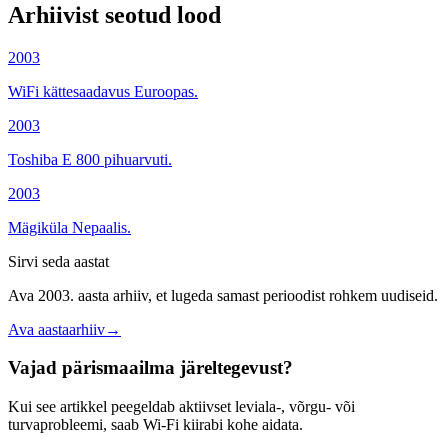
Arhiivist seotud lood
2003
WiFi kättesaadavus Euroopas.
2003
Toshiba E 800 pihuarvuti.
2003
Mägiküla Nepaalis.
Sirvi seda aastat
Ava 2003. aasta arhiiv, et lugeda samast perioodist rohkem uudiseid.
Ava aastaarhiiv
→
Vajad pärismaailma järeltegevust?
Kui see artikkel peegeldab aktiivset leviala-, võrgu- või
turvaprobleemi, saab Wi-Fi kiirabi kohe aidata.