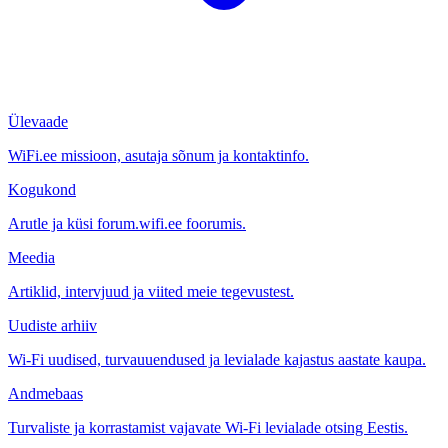
Ülevaade
WiFi.ee missioon, asutaja sõnum ja kontaktinfo.
Kogukond
Arutle ja küsi forum.wifi.ee foorumis.
Meedia
Artiklid, intervjuud ja viited meie tegevustest.
Uudiste arhiiv
Wi-Fi uudised, turvauuendused ja levialade kajastus aastate kaupa.
Andmebaas
Turvaliste ja korrastamist vajavate Wi-Fi levialade otsing Eestis.