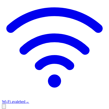
Wi‑Fi avalehed
→