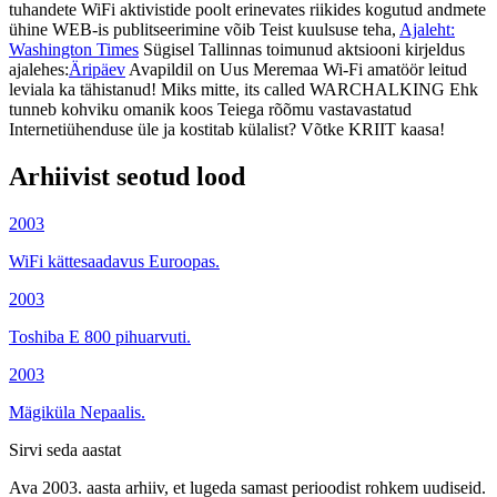
tuhandete WiFi aktivistide poolt erinevates riikides kogutud andmete
ühine WEB-is publitseerimine võib Teist kuulsuse teha,
Ajaleht:
Washington Times
Sügisel Tallinnas toimunud aktsiooni kirjeldus
ajalehes:
Äripäev
Avapildil on Uus Meremaa Wi-Fi amatöör leitud
leviala ka tähistanud! Miks mitte, its called WARCHALKING Ehk
tunneb kohviku omanik koos Teiega rõõmu vastavastatud
Internetiühenduse üle ja kostitab külalist? Võtke KRIIT kaasa!
Arhiivist seotud lood
2003
WiFi kättesaadavus Euroopas.
2003
Toshiba E 800 pihuarvuti.
2003
Mägiküla Nepaalis.
Sirvi seda aastat
Ava 2003. aasta arhiiv, et lugeda samast perioodist rohkem uudiseid.