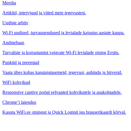
Meedia
Artiklid, intervjuud ja viited meie tegevustest.
Uudiste arhiiv
Wi-Fi uudised, turvauuendused ja levialade kajastus aastate kaupa.
Andmebaas
Turvaliste ja korrastamist vajavate Wi-Fi levialade otsing Eestis.
Punktid ja preemiad
Vaata ühes kohas kasutajatasemeid, tegevusi, auhindu ja hüvesid.
WiFi kohvikud
Responsive captive portal eelvaated kohvikutele ja asukohtadele.
Chrome’i laiendus
Kasuta WiFi.ee otsingut ja Quick Loginit iga brauserikaardi kõrval.