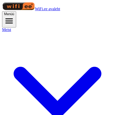
WiFi.ee avaleht
Menüü
Meist