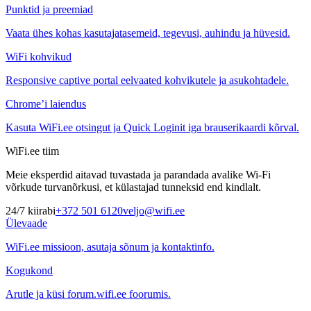
Punktid ja preemiad
Vaata ühes kohas kasutajatasemeid, tegevusi, auhindu ja hüvesid.
WiFi kohvikud
Responsive captive portal eelvaated kohvikutele ja asukohtadele.
Chrome’i laiendus
Kasuta WiFi.ee otsingut ja Quick Loginit iga brauserikaardi kõrval.
WiFi.ee tiim
Meie eksperdid aitavad tuvastada ja parandada avalike Wi-Fi
võrkude turvanõrkusi, et külastajad tunneksid end kindlalt.
24/7 kiirabi
+372 501 6120
veljo@wifi.ee
Ülevaade
WiFi.ee missioon, asutaja sõnum ja kontaktinfo.
Kogukond
Arutle ja küsi forum.wifi.ee foorumis.