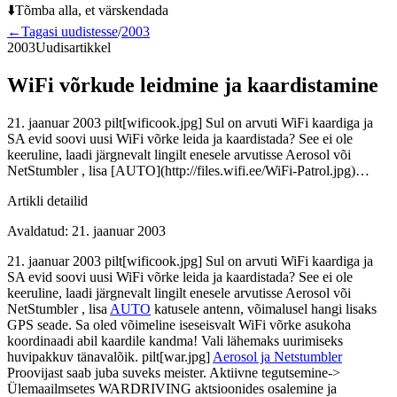
⬇️
Tõmba alla, et värskendada
←
Tagasi uudistesse
/
2003
2003
Uudisartikkel
WiFi võrkude leidmine ja kaardistamine
21. jaanuar 2003 pilt[wificook.jpg] Sul on arvuti WiFi kaardiga ja
SA evid soovi uusi WiFi võrke leida ja kaardistada? See ei ole
keeruline, laadi järgnevalt lingilt enesele arvutisse Aerosol või
NetStumbler , lisa [AUTO](http://files.wifi.ee/WiFi-Patrol.jpg)…
Artikli detailid
Avaldatud
:
21. jaanuar 2003
21. jaanuar 2003 pilt[wificook.jpg] Sul on arvuti WiFi kaardiga ja
SA evid soovi uusi WiFi võrke leida ja kaardistada? See ei ole
keeruline, laadi järgnevalt lingilt enesele arvutisse Aerosol või
NetStumbler , lisa
AUTO
katusele antenn, võimalusel hangi lisaks
GPS seade. Sa oled võimeline iseseisvalt WiFi võrke asukoha
koordinaadi abil kaardile kandma! Vali lähemaks uurimiseks
huvipakkuv tänavalõik. pilt[war.jpg]
Aerosol ja Netstumbler
Proovijast saab juba suveks meister. Aktiivne tegutsemine->
Ülemaailmsetes WARDRIVING aktsioonides osalemine ja