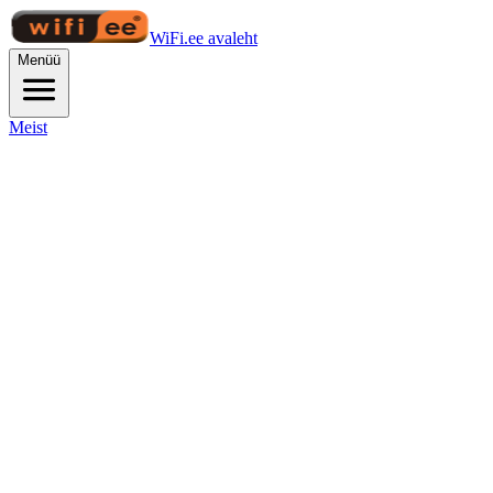
WiFi.ee avaleht
Menüü
Meist