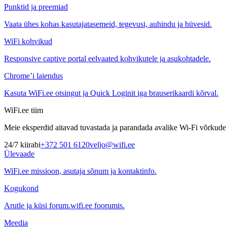
Punktid ja preemiad
Vaata ühes kohas kasutajatasemeid, tegevusi, auhindu ja hüvesid.
WiFi kohvikud
Responsive captive portal eelvaated kohvikutele ja asukohtadele.
Chrome’i laiendus
Kasuta WiFi.ee otsingut ja Quick Loginit iga brauserikaardi kõrval.
WiFi.ee tiim
Meie eksperdid aitavad tuvastada ja parandada avalike Wi-Fi võrkude t
24/7 kiirabi
+372 501 6120
veljo@wifi.ee
Ülevaade
WiFi.ee missioon, asutaja sõnum ja kontaktinfo.
Kogukond
Arutle ja küsi forum.wifi.ee foorumis.
Meedia