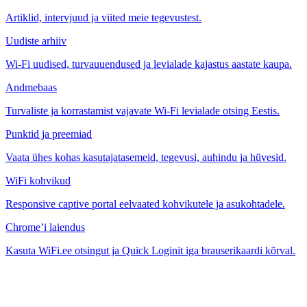
Artiklid, intervjuud ja viited meie tegevustest.
Uudiste arhiiv
Wi-Fi uudised, turvauuendused ja levialade kajastus aastate kaupa.
Andmebaas
Turvaliste ja korrastamist vajavate Wi-Fi levialade otsing Eestis.
Punktid ja preemiad
Vaata ühes kohas kasutajatasemeid, tegevusi, auhindu ja hüvesid.
WiFi kohvikud
Responsive captive portal eelvaated kohvikutele ja asukohtadele.
Chrome’i laiendus
Kasuta WiFi.ee otsingut ja Quick Loginit iga brauserikaardi kõrval.