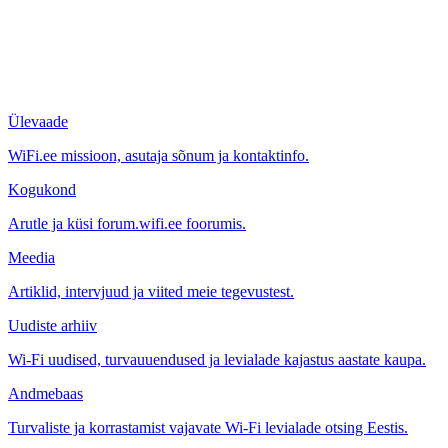
Ülevaade
WiFi.ee missioon, asutaja sõnum ja kontaktinfo.
Kogukond
Arutle ja küsi forum.wifi.ee foorumis.
Meedia
Artiklid, intervjuud ja viited meie tegevustest.
Uudiste arhiiv
Wi-Fi uudised, turvauuendused ja levialade kajastus aastate kaupa.
Andmebaas
Turvaliste ja korrastamist vajavate Wi-Fi levialade otsing Eestis.